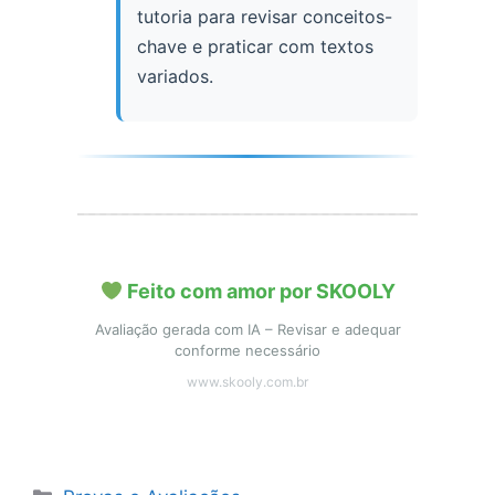
tutoria para revisar conceitos-
chave e praticar com textos
variados.
Feito com amor por SKOOLY
Avaliação gerada com IA – Revisar e adequar
conforme necessário
www.skooly.com.br
Categorias