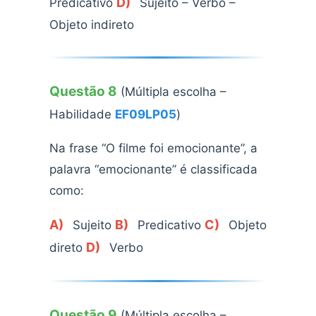
D)
Predicativo
Sujeito – Verbo –
Objeto indireto
Questão 8
(Múltipla escolha –
Habilidade
EF09LP05
)
Na frase “O filme foi emocionante”, a
palavra “emocionante” é classificada
como:
A)
B)
C)
Sujeito
Predicativo
Objeto
D)
direto
Verbo
Questão 9
(Múltipla escolha –