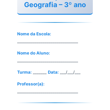
Geografia – 3º ano
Nome da Escola:
_______________________________
Nome do Aluno:
_______________________________
Turma:
_______
Data:
___/___/___
Professor(a):
_______________________________