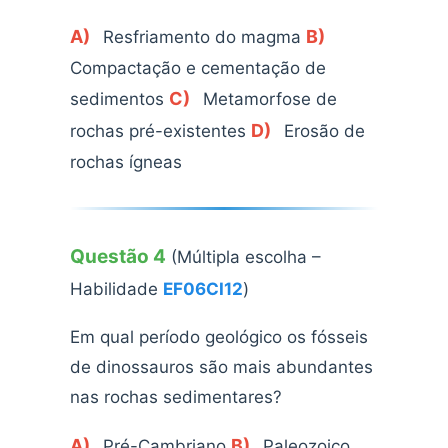
A)
B)
Resfriamento do magma
Compactação e cementação de
C)
sedimentos
Metamorfose de
D)
rochas pré-existentes
Erosão de
rochas ígneas
Questão 4
(Múltipla escolha –
Habilidade
EF06CI12
)
Em qual período geológico os fósseis
de dinossauros são mais abundantes
nas rochas sedimentares?
A)
B)
Pré-Cambriano
Paleozoico