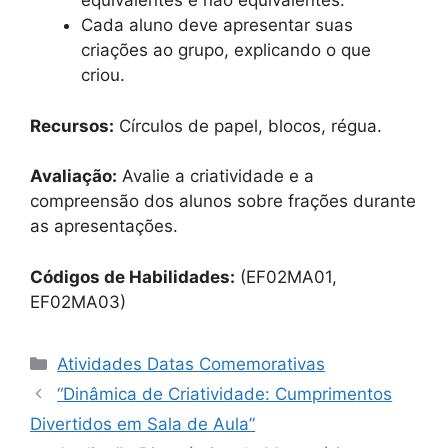
equivalentes e não equivalentes.
Cada aluno deve apresentar suas
criações ao grupo, explicando o que
criou.
Recursos:
Círculos de papel, blocos, régua.
Avaliação:
Avalie a criatividade e a
compreensão dos alunos sobre frações durante
as apresentações.
Códigos de Habilidades:
(EF02MA01,
EF02MA03)
Categorias
Atividades Datas Comemorativas
“Dinâmica de Criatividade: Cumprimentos
Divertidos em Sala de Aula”