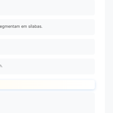
 segmentam em sílabas.
m.