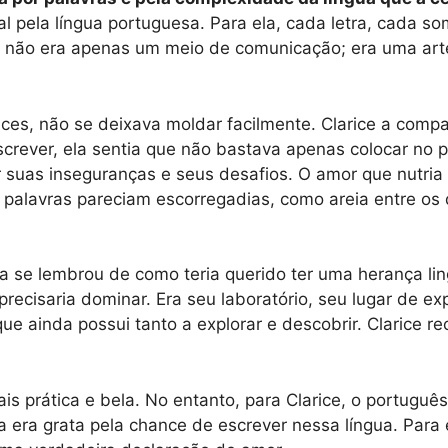
ional pela língua portuguesa. Para ela, cada letra, cad
a não era apenas um meio de comunicação; era uma ar
ces, não se deixava moldar facilmente. Clarice a comp
crever, ela sentia que não bastava apenas colocar no pa
ar suas inseguranças e seus desafios. O amor que nutri
s palavras pareciam escorregadias, como areia entre o
 se lembrou de como teria querido ter uma herança lin
precisaria dominar. Era seu laboratório, seu lugar de e
ue ainda possui tanto a explorar e descobrir. Clarice r
s prática e bela. No entanto, para Clarice, o português
 era grata pela chance de escrever nessa língua. Para