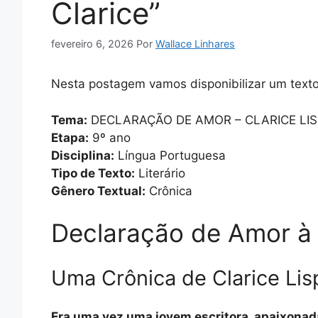
Clarice”
fevereiro 6, 2026
Por
Wallace Linhares
Nesta postagem vamos disponibilizar um texto 
Tema:
DECLARAÇÃO DE AMOR – CLARICE LI
Etapa:
9º ano
Disciplina:
Língua Portuguesa
Tipo de Texto:
Literário
Gênero Textual:
Crônica
Declaração de Amor à
Uma Crônica de Clarice Lis
Era uma vez uma jovem escritora, apaixonada