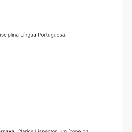
isciplina Língua Portuguesa.
ercava
. Clarice Lispector, um ícone da