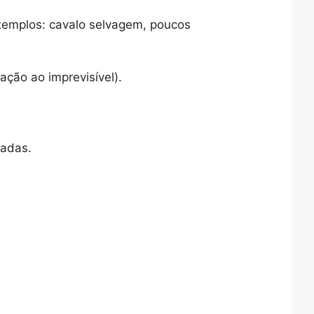
Exemplos: cavalo selvagem, poucos
ção ao imprevisível).
radas.