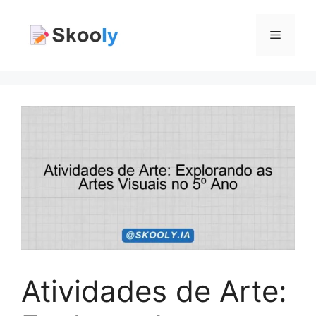
Pular
para
Menu
o
conteúdo
Atividades de Arte: