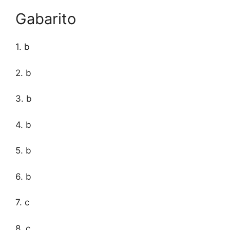
Gabarito
1. b
2. b
3. b
4. b
5. b
6. b
7. c
8. c