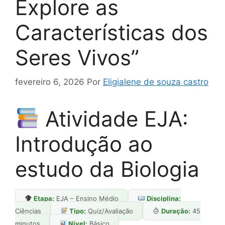
Explore as
Características dos
Seres Vivos”
fevereiro 6, 2026
Por
Eligialene de souza castro
Atividade EJA:
Introdução ao
estudo da Biologia
Etapa:
EJA – Ensino Médio
Disciplina:
Ciências
Tipo:
Quiz/Avaliação
Duração:
45
minutos
Nível:
Básico