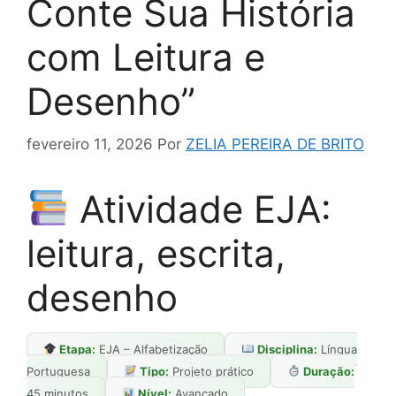
Conte Sua História
com Leitura e
Desenho”
fevereiro 11, 2026
Por
ZELIA PEREIRA DE BRITO
Atividade EJA:
leitura, escrita,
desenho
Etapa:
EJA – Alfabetização
Disciplina:
Língua
Portuguesa
Tipo:
Projeto prático
Duração:
45 minutos
Nível:
Avançado