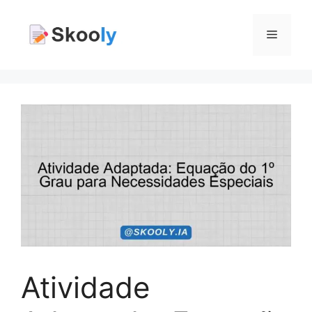
Pular
para
Menu
o
conteúdo
Atividade