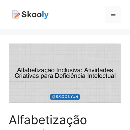
Pular
para
Menu
o
conteúdo
Alfabetização