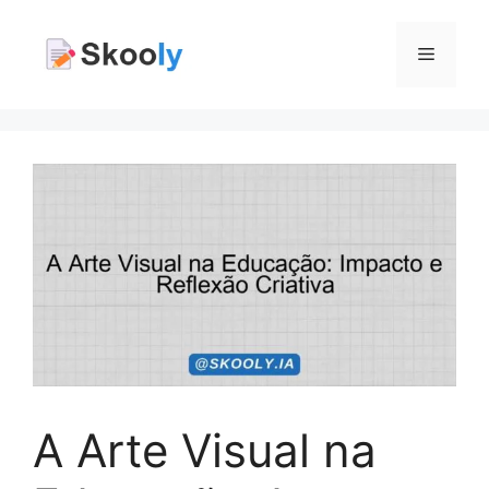
Pular
para
Menu
o
conteúdo
A Arte Visual na