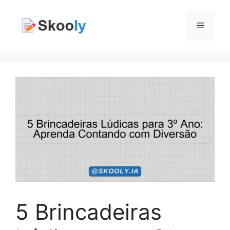
Pular
para
Menu
o
conteúdo
5 Brincadeiras