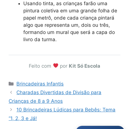
Usando tinta, as crianças farão uma
pintura coletiva em uma grande folha de
papel metrô, onde cada criança pintará
algo que representa um, dois ou três,
formando um mural que será a capa do
livro da turma.
Feito com
por
Kit Só Escola
Categorias
Brincadeiras Infantis
Charadas Divertidas de Divisão para
Crianças de 8 a 9 Anos
10 Brincadeiras Lúdicas para Bebês: Tema
“1, 2, 3 e Já!