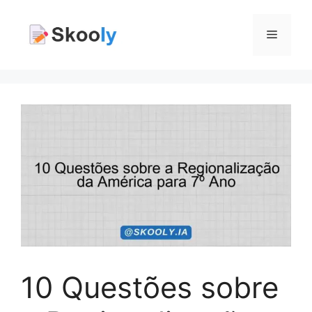
Pular
para
Menu
o
conteúdo
10 Questões sobre